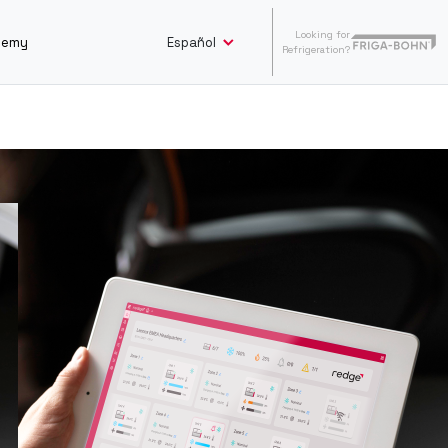
Looking for
Español
demy
Refrigeration?