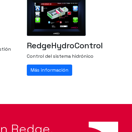
RedgeHydroControl
stión
Control del sistema hidrónico
Más información
on Redge.