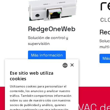
RedgeOneWeb
Re
Solución de control y
Soluc
supervisión
multi
Más información
Más
×
Ese sitio web utiliza
ENGLISH
cookies
FRENCH
Utilizamos cookies para personalizar el
contenido, los anuncios y analizar nuestro
GERMAN
tráfico. También compartimos información
ITALIAN
sobre su uso de nuestro sitio con nuestros
Soluciones HVAC d
socios de publicidad y análisis, quienes
SPANISH
pueden combinarla con otra información