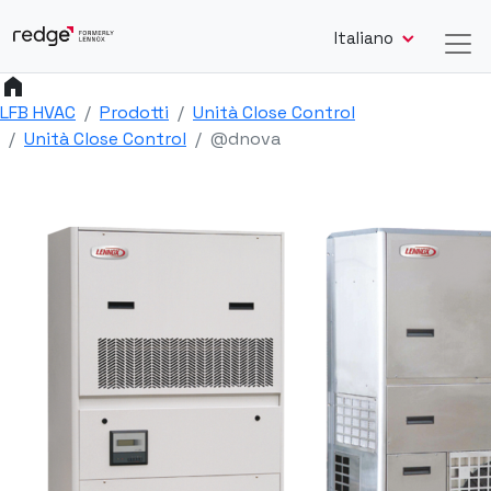
Italiano
home
LFB HVAC
Prodotti
Unità Close Control
Unità Close Control
@dnova