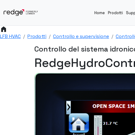
Home
Prodotti
Supp
home
LFB HVAC
Prodotti
Controllo e supervisione
Controll
Controllo del sistema idronic
RedgeHydroContr