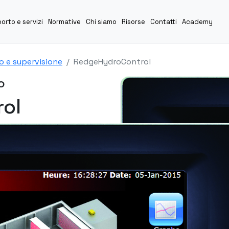
orto e servizi
Normative
Chi siamo
Risorse
Contatti
Academy
o e supervisione
RedgeHydroControl
o
ol