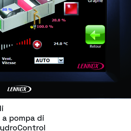
di
 a pompa di
HydroControl