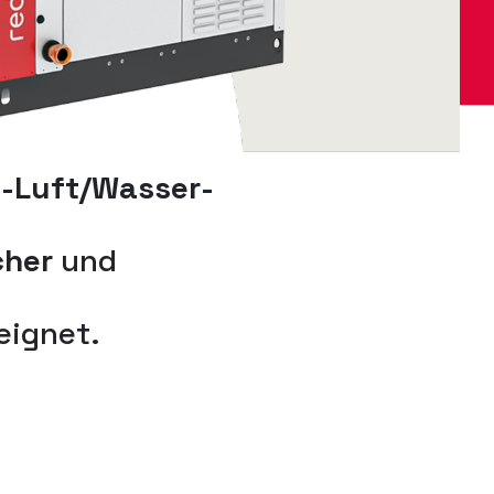
n-Luft/Wasser-
cher
und
ignet.