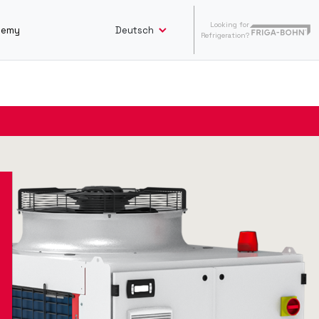
Looking for
Deutsch
demy
Refrigeration?