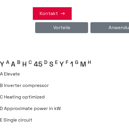
Kontakt
Vorteile
Anwendu
A
B
C
D
E
F
G
H
Y
A
H
45
S
Y
1
M
A
Elevate
B
Inverter compressor
C
Heating optimized
D
Approximate power in kW
E
Single circuit