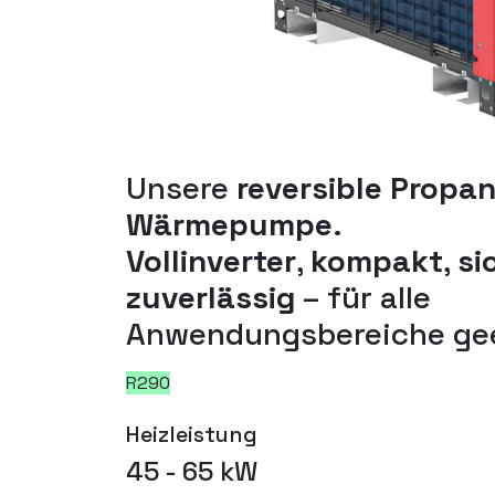
Unsere
reversible Propa
Wärmepumpe
.
Vollinverter
,
kompakt
,
si
zuverlässig
– für alle
Anwendungsbereiche gee
R290
Heizleistung
45 - 65 kW