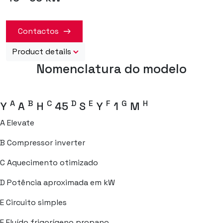
Contactos
Product details
Nomenclatura do modelo
A
B
C
D
E
F
G
H
Y
A
H
45
S
Y
1
M
A
Elevate
B
Compressor inverter
C
Aquecimento otimizado
D
Potência aproximada em kW
E
Circuito simples
F
Fluído frigorígeno propano