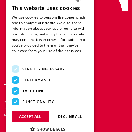
This website uses cookies
ENGLISH
We use cookies to personalise content, ads
FRENCH
and to analyse our traffic. We also share
information about your use of our site with
GERMAN
our advertising and analytics partners who
may combine it with other information that
ITALIAN
you’ve provided to them or that they’ve
SPANISH
collected from your use of their services.
Read more
DUTCH
STRICTLY NECESSARY
POLISH
PERFORMANCE
TARGETING
Termos e condições
Cookies e
políticas
FUNCTIONALITY
Uma empresa do Grupo LFB | © Redge
2025
ACCEPT ALL
DECLINE ALL
SHOW DETAILS