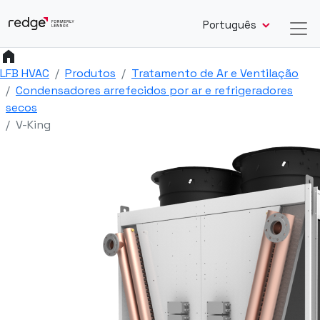
Português
home
LFB HVAC
Produtos
Tratamento de Ar e Ventilação
Condensadores arrefecidos por ar e refrigeradores
secos
V-King