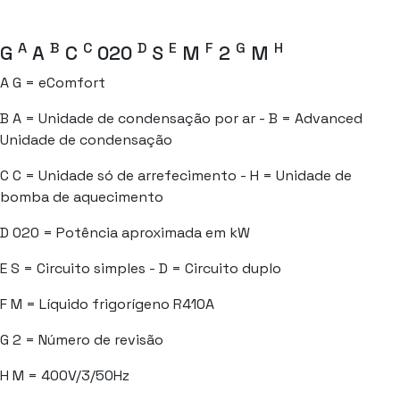
A
B
C
D
E
F
G
H
G
A
C
020
S
M
2
M
A
G = eComfort
B
A = Unidade de condensação por ar - B = Advanced
Unidade de condensação
C
C = Unidade só de arrefecimento - H = Unidade de
bomba de aquecimento
D
020 = Potência aproximada em kW
E
S = Circuito simples - D = Circuito duplo
F
M = Líquido frigorígeno R410A
G
2 = Número de revisão
H
M = 400V/3/50Hz