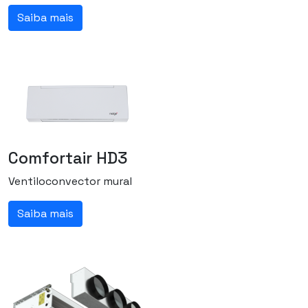
Saiba mais
Comfortair HD3
Ventiloconvector mural
Saiba mais