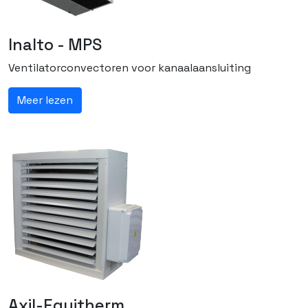
Inalto - MPS
Ventilatorconvectoren voor kanaalaansluiting
Meer lezen
Axil-Equitherm