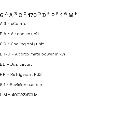
A
B
C
D
E
F
G
H
G
A
C
170
D
P
1
M
A
G = eComfort
B
A = Air cooled unit
C
C = Cooling only unit
D
170 = Approximate power in kW
E
D = Dual circuit
F
P = Refrigerant R32
G
1 = Revision number
H
M = 400V/3/50Hz