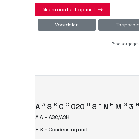
Neem contact op met
Voordelen
Toepassi
Productgege
A
B
C
D
E
F
G
H
A
S
C
020
S
N
M
3
A
A = ASC/ASH
B
S = Condensing unit