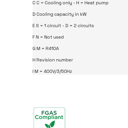
C
C = Cooling only - H = Heat pump
D
Cooling capacity in kW
E
S = 1 circuit - D = 2 circuits
F
N = Not used
G
M = R410A
H
Revision number
I
M = 400V/3/50Hz