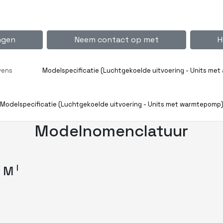
ngen
Neem contact op met
H
vens
Modelspecificatie (Luchtgekoelde uitvoering - Units met a
Modelspecificatie (Luchtgekoelde uitvoering - Units met warmtepomp
Modelnomenclatuur
I
M