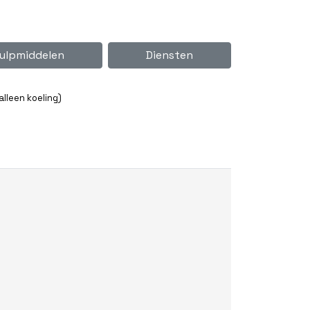
ulpmiddelen
Diensten
lleen koeling)
)