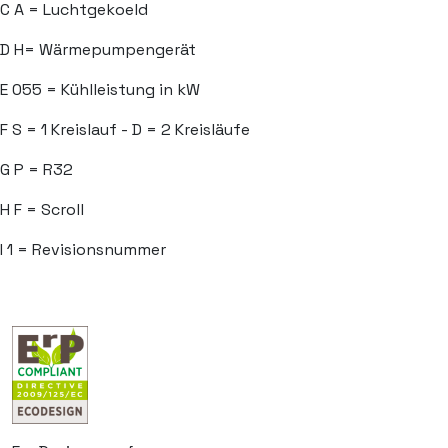
C
A = Luchtgekoeld
D
H= Wärmepumpengerät
E
055 = Kühlleistung in kW
F
S = 1 Kreislauf - D = 2 Kreisläufe
G
P = R32
H
F = Scroll
I
1 = Revisionsnummer