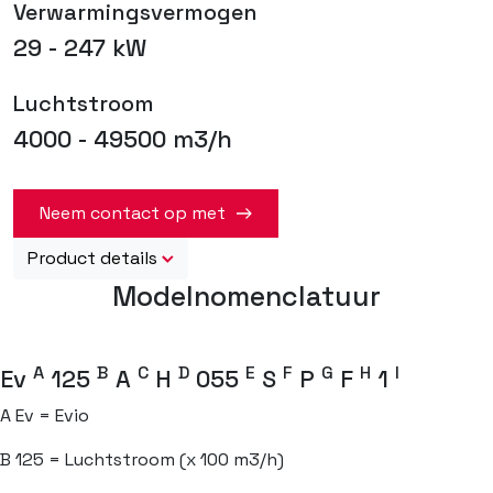
Verwarmingsvermogen
29 - 247 kW
Luchtstroom
4000 - 49500 m3/h
Neem contact op met
Product details
Modelnomenclatuur
A
B
C
D
E
F
G
H
I
Ev
125
A
H
055
S
P
F
1
A
Ev = Evio
B
125 = Luchtstroom (x 100 m3/h)