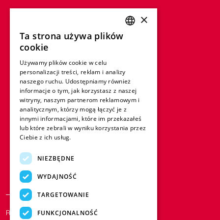
×
Ta strona używa plików
ENGLISH
cookie
FRENCH
Używamy plików cookie w celu
personalizacji treści, reklam i analizy
GERMAN
naszego ruchu. Udostępniamy również
ITALIAN
informacje o tym, jak korzystasz z naszej
witryny, naszym partnerom reklamowym i
SPANISH
analitycznym, którzy mogą łączyć je z
innymi informacjami, które im przekazałeś
DUTCH
lub które zebrali w wyniku korzystania przez
Ciebie z ich usług.
Dowiedz się więcej
POLISH
NIEZBĘDNE
WYDAJNOŚĆ
TARGETOWANIE
Regulamin i warunki korzystania
Pliki
FUNKCJONALNOŚĆ