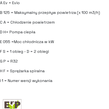
A
Ev = Evio
B
125 = Maksymalny przepływ powietrza (x 100 m3/h)
C
A = Chłodzenie powietrzem
D
H= Pompa ciepła
E
055 =Moc chłodnicza w kW
F
S = 1 obieg - D = 2 obiegi
G
P = R32
H
F = Sprężarka spiralna
I
1 = Numer wersji wykonania