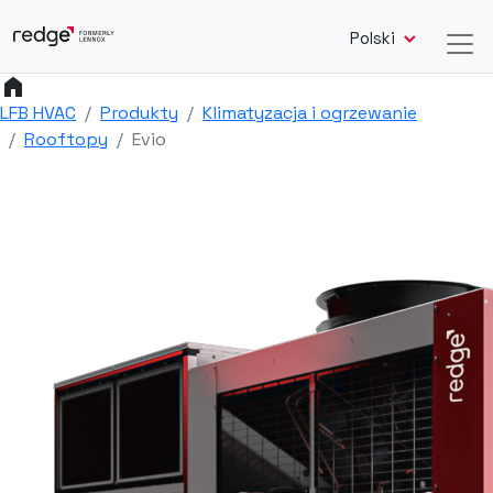
Polski
home
LFB HVAC
Produkty
Klimatyzacja i ogrzewanie
Rooftopy
Evio