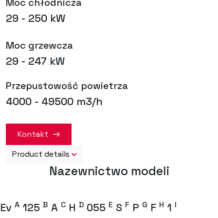
Moc chłodnicza
29 - 250 kW
Moc grzewcza
29 - 247 kW
Przepustowość powietrza
4000 - 49500 m3/h
Kontakt
Product details
Nazewnictwo modeli
A
B
C
D
E
F
G
H
I
Ev
125
A
H
055
S
P
F
1