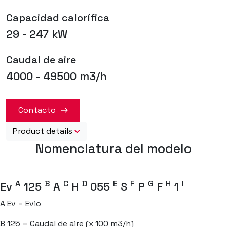
Capacidad calorífica
29 - 247 kW
Caudal de aire
4000 - 49500 m3/h
Contacto
Product details
Nomenclatura del modelo
A
B
C
D
E
F
G
H
I
Ev
125
A
H
055
S
P
F
1
A
Ev = Evio
B
125 = Caudal de aire (x 100 m3/h)