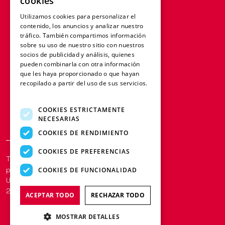
cookies
FRENCH
Utilizamos cookies para personalizar el
contenido, los anuncios y analizar nuestro
GERMAN
tráfico. También compartimos información
ITALIAN
sobre su uso de nuestro sitio con nuestros
socios de publicidad y análisis, quienes
SPANISH
pueden combinarla con otra información
que les haya proporcionado o que hayan
DUTCH
recopilado a partir del uso de sus servicios.
Más información
POLISH
COOKIES ESTRICTAMENTE
NECESARIAS
COOKIES DE RENDIMIENTO
COOKIES DE PREFERENCIAS
Términos y condiciones
Cookies y
políticas
COOKIES DE FUNCIONALIDAD
Una empresa del Grupo LFB | © Redge
2025
ACEPTAR TODO
RECHAZAR TODO
MOSTRAR DETALLES