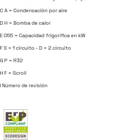
C
A = Condensación por aire
D
H = Bomba de calor
E
055 = Capacidad frigorífica en kW
F
S = 1 circuito - D = 2 circuito
G
P = R32
H
F = Scroll
I
Número de revisión