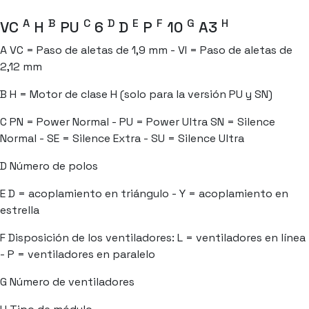
A
B
C
D
E
F
G
H
VC
H
PU
6
D
P
10
A3
A
VC = Paso de aletas de 1,9 mm - VI = Paso de aletas de
2,12 mm
B
H = Motor de clase H (solo para la versión PU y SN)
C
PN = Power Normal - PU = Power Ultra SN = Silence
Normal - SE = Silence Extra - SU = Silence Ultra
D
Número de polos
E
D = acoplamiento en triángulo - Y = acoplamiento en
estrella
F
Disposición de los ventiladores: L = ventiladores en línea
- P = ventiladores en paralelo
G
Número de ventiladores