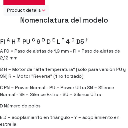
Product details
Nomenclatura del modelo
A
B
C
D
E
F
G
H
FI
H
PU
6
D
L
4
D5
A
FC = Paso de aletas de 1,9 mm - FI = Paso de aletas de
2,12 mm
B
H = Motor de "alta temperatura" (solo para versión PU y
SN) R = Motor "Reverse" (tiro forzado)
C
PN = Power Normal - PU = Power Ultra SN = Silence
Normal - SE = Silence Extra - SU = Silence Ultra
D
Número de polos
E
D = acoplamiento en triángulo - Y = acoplamiento en
estrella