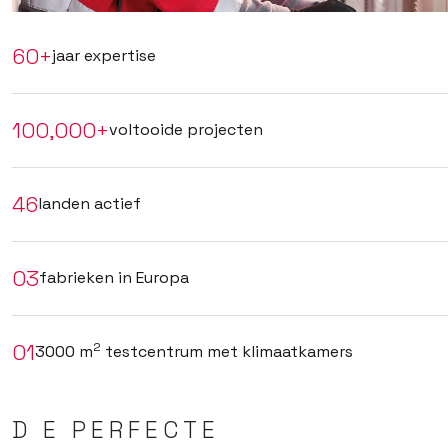
60+
jaar expertise
100,000+
voltooide projecten
46
landen actief
03
fabrieken in Europa
01
2
3000 m
testcentrum met klimaatkamers
D E PERFECTE