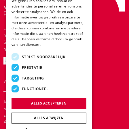
We gebruiken cookies om inhoud en
volgende generatie met
advertenties te personaliseren en om ons
GERMAN
verkeer te analyseren. We delen ook
Redge.
ITALIAN
informatie over uw gebruik van onze site
met onze advertentie- en analysepartners,
SPANISH
Op de hoogte blijven van ons laatste
die deze kunnen combineren met andere
informatie die u aan hen heeft verstrekt of
nieuws?
DUTCH
die zij hebben verzameld door uw gebruik
Schrijf je vandaag nog in voor onze
van hun diensten.
Lees verder
POLISH
nieuwsbrief!
STRIKT NOODZAKELIJK
Ontdek
PRESTATIE
TARGETING
Volg ons op
LinkedIn
FUNCTIONEEL
Algemene voorwaarden
Cookies en
ALLES ACCEPTEREN
beleid
Een bedrijf van de LFB Group | © Redge
ALLES AFWIJZEN
2025