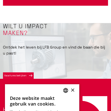
WILT U IMPACT
MAKEN?
Ontdek het leven bij LFB Group en vind de baan die bij
u past!
Vacatures bekijken
×
Deze website maakt
ENGLISH
gebruik van cookies.
HVAC-oplossingen van de
FRENCH