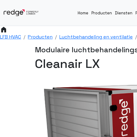
Home
Producten
Diensten
home
LFB HVAC
Producten
Luchtbehandeling en ventilatie
Modulaire luchtbehandeling
Cleanair LX