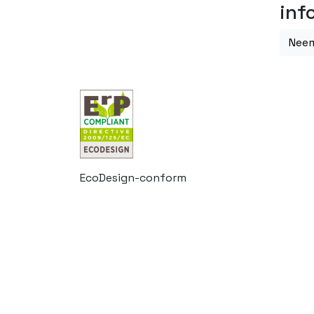
inf
Neem
EcoDesign-conform