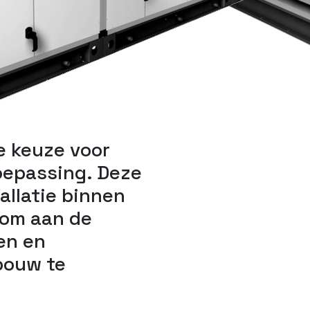
e keuze voor
oepassing. Deze
tallatie binnen
 om aan de
en en
bouw te