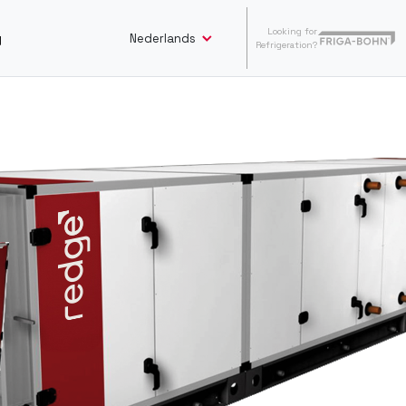
Looking for
Nederlands
y
Refrigeration?