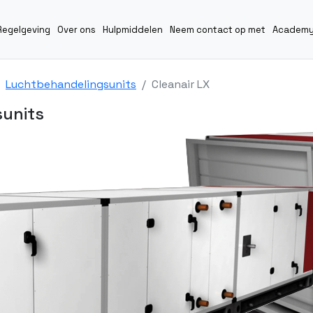
Regelgeving
Over ons
Hulpmiddelen
Neem contact op met
Academ
Luchtbehandelingsunits
Cleanair LX
sunits