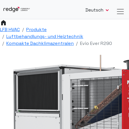
Deutsch
home
LFB HVAC
Produkte
Luftbehandlungs- und Heiztechnik
Kompakte Dachklimazentralen
Evio Ever R290