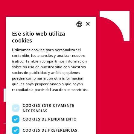
×
Ese sitio web utiliza
ENGLISH
cookies
FRENCH
Utilizamos cookies para personalizar el
contenido, los anuncios y analizar nuestro
GERMAN
tráfico. También compartimos información
ITALIAN
sobre su uso de nuestro sitio con nuestros
socios de publicidad y análisis, quienes
SPANISH
pueden combinarla con otra información
que les haya proporcionado o que hayan
DUTCH
recopilado a partir del uso de sus servicios.
Descubrir
Más información
POLISH
COOKIES ESTRICTAMENTE
NECESARIAS
COOKIES DE RENDIMIENTO
COOKIES DE PREFERENCIAS