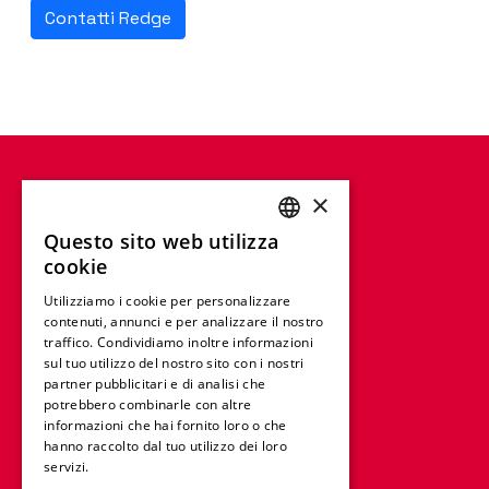
Contatti Redge
×
Questo sito web utilizza
ENGLISH
cookie
FRENCH
Utilizziamo i cookie per personalizzare
contenuti, annunci e per analizzare il nostro
GERMAN
traffico. Condividiamo inoltre informazioni
ITALIAN
sul tuo utilizzo del nostro sito con i nostri
partner pubblicitari e di analisi che
SPANISH
potrebbero combinarle con altre
informazioni che hai fornito loro o che
DUTCH
hanno raccolto dal tuo utilizzo dei loro
servizi.
Leggi di più
POLISH